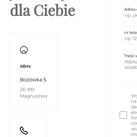
dla Ciebie
Adres 
nr tel
Treść
Adres
Bożówka 5
26-910
Magnuszew
Wy
na
da
po
fo
ot
wi
ma