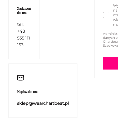
Wy
Zadzwoń
na
do nas
ot
wi
tel.:
ma
+48
Administ
535 111
danych o
Chartbea
153
Szadkow
Napisz do nas
sklep@wearchartbeat.pl