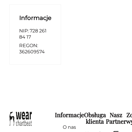
Informacje
NIP: 728 261
84 17
REGON:
362609574
Informacje
Obsługa
Nasz
Z
klienta
Partner
wy
O nas