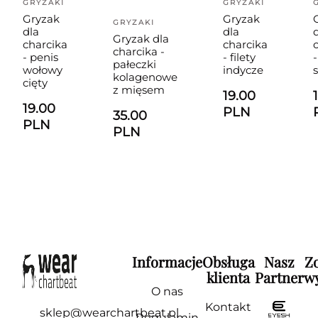
GRYZAKI
GRYZAKI
Gryzak
Gryzak
GRYZAKI
dla
dla
Gryzak dla
charcika
charcika
charcika -
- penis
- filety
-
pałeczki
wołowy
indycze
kolagenowe
cięty
z mięsem
19.00
19.00
PLN
35.00
PLN
PLN
Informacje
Obsługa
Nasz
Z
klienta
Partner
wy
O nas
Kontakt
sklep@wearchartbeat.pl
Regulamin