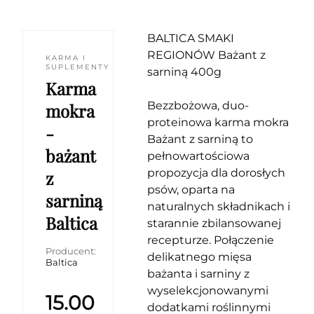
BALTICA SMAKI
REGIONÓW Bażant z
KARMA I
SUPLEMENTY
sarniną 400g
Karma
Bezzbożowa, duo-
mokra
proteinowa karma mokra
-
Bażant z sarniną to
bażant
pełnowartościowa
propozycja dla dorosłych
z
psów, oparta na
sarniną
naturalnych składnikach i
Baltica
starannie zbilansowanej
recepturze. Połączenie
Producent:
delikatnego mięsa
Baltica
bażanta i sarniny z
wyselekcjonowanymi
15.00
dodatkami roślinnymi