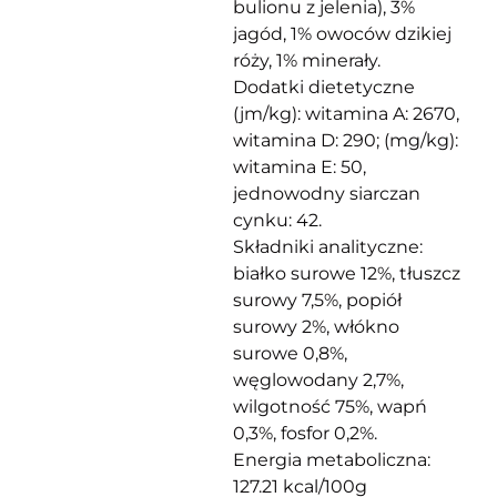
bulionu z jelenia), 3%
jagód, 1% owoców dzikiej
róży, 1% minerały.
Dodatki dietetyczne
(jm/kg): witamina A: 2670,
witamina D: 290; (mg/kg):
witamina E: 50,
jednowodny siarczan
cynku: 42.
Składniki analityczne:
białko surowe 12%, tłuszcz
surowy 7,5%, popiół
surowy 2%, włókno
surowe 0,8%,
węglowodany 2,7%,
wilgotność 75%, wapń
0,3%, fosfor 0,2%.
Energia metaboliczna:
127.21 kcal/100g