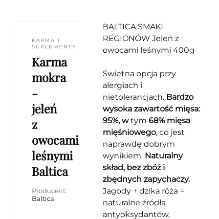
BALTICA SMAKI
REGIONÓW Jeleń z
KARMA I
SUPLEMENTY
owocami leśnymi 400g
Karma
Świetna opcja przy
mokra
alergiach i
-
nietolerancjach.
Bardzo
jeleń
wysoka zawartość mięsa:
95%, w
tym
68% mięsa
z
mięśniowego
, co jest
owocami
naprawdę dobrym
leśnymi
wynikiem.
Naturalny
skład, bez zbóż i
Baltica
zbędnych zapychaczy.
Jagody + dzika róża =
Producent:
Baltica
naturalne źródła
antyoksydantów,