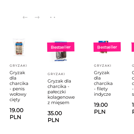
Bestseller
Bestseller
GRYZAKI
GRYZAKI
Gryzak
Gryzak
GRYZAKI
dla
dla
Gryzak dla
charcika
charcika
charcika -
- penis
- filety
-
pałeczki
wołowy
indycze
kolagenowe
cięty
z mięsem
19.00
19.00
PLN
35.00
PLN
PLN