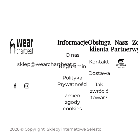
Informacje
Obsługa
Nasz
Z
klienta
Partner
wy
O nas
Kontakt
sklep@wearchartbeat.pl
Regulamin
Dostawa
Polityka
Prywatności
Jak
zwrócić
Zmień
towar?
zgody
cookies
2026 © Copyright.
Sklepy internetowe Selesto