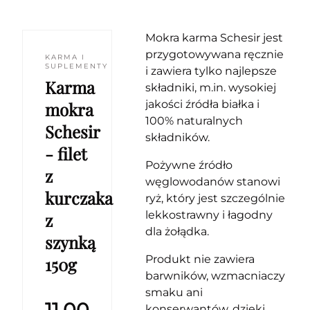
Mokra karma Schesir jest
przygotowywana ręcznie
KARMA I
SUPLEMENTY
i zawiera tylko najlepsze
Karma
składniki, m.in. wysokiej
jakości źródła białka i
mokra
100% naturalnych
Schesir
składników.
- filet
Pożywne źródło
z
węglowodanów stanowi
kurczaka
ryż, który jest szczególnie
lekkostrawny i łagodny
z
dla żołądka.
szynką
Produkt nie zawiera
150g
barwników, wzmacniaczy
smaku ani
konserwantów, dzięki