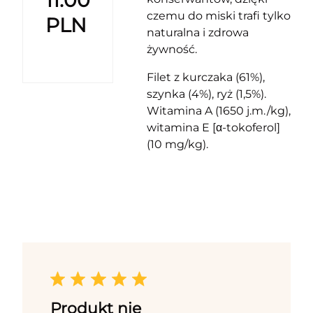
11.00
czemu do miski trafi tylko
PLN
naturalna i zdrowa
żywność.
Filet z kurczaka (61%),
szynka (4%), ryż (1,5%).
Witamina A (1650 j.m./kg),
witamina E [α-tokoferol]
(10 mg/kg).
Produkt nie