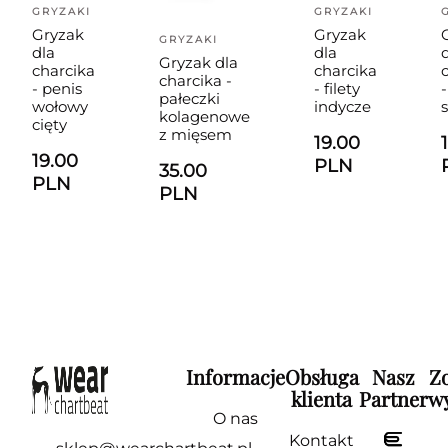
GRYZAKI
GRYZAKI
Gryzak
Gryzak
GRYZAKI
dla
dla
Gryzak dla
charcika
charcika
charcika -
- penis
- filety
-
pałeczki
wołowy
indycze
kolagenowe
cięty
z mięsem
19.00
19.00
PLN
35.00
PLN
PLN
Informacje
Obsługa
Nasz
Z
klienta
Partner
wy
O nas
Kontakt