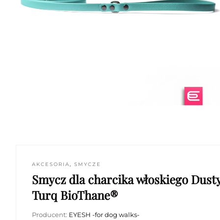
AKCESORIA
,
SMYCZE
Smycz dla charcika włoskiego Dust
Turq BioThane®
Producent:
EYESH -for dog walks-