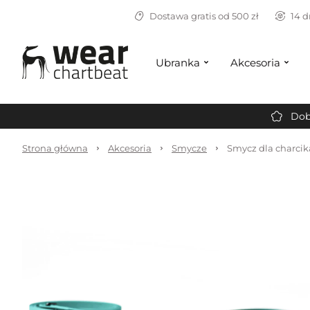
Dostawa gratis od 500 zł
14 d
Ubranka
Akcesoria
Dob
Strona główna
Akcesoria
Smycze
Smycz dla charcik