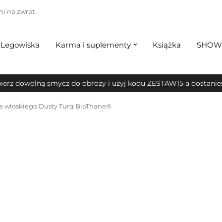
ni na zwrot
Legowiska
Karma i suplementy
Książka
SHOW
ierz dowolną smycz do obroży i użyj kodu ZESTAW15 a dostanies
a włoskiego Dusty Turq BioThane®