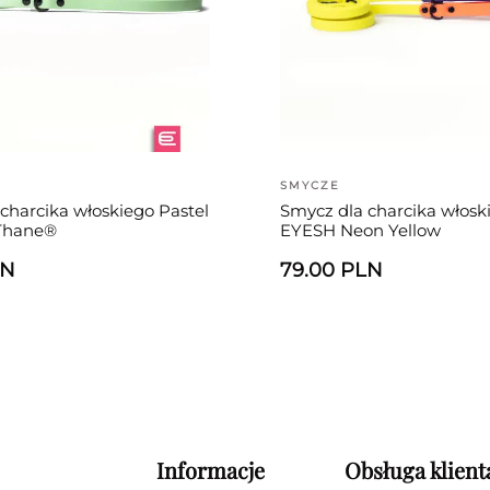
SMYCZE
charcika włoskiego Pastel
Smycz dla charcika włosk
Thane®
EYESH Neon Yellow
LN
79.00 PLN
Informacje
Obsługa klient