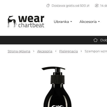
Dostawa gratis od 500 zł
14 d
Ubranka
Akcesoria
Dob
Strona główna
Akcesoria
Pielęgnacja
Szampon wzma