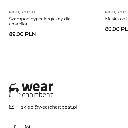
PIELĘGNACJA
PIELĘGNAC
Szampon hypoalergiczny dla
Maska odż
charcika
89.00 P
89.00 PLN
sklep@wearchartbeat.pl