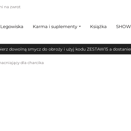
ni na zwrot
Legowiska
Karma i suplementy
Książka
SHOW
ierz dowolną smycz do obroży i użyj kodu ZESTAW15 a dostanies
cniający dla charcika