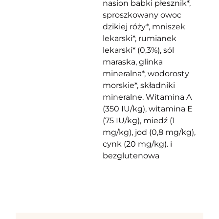
nasion babki płesznik*,
sproszkowany owoc
dzikiej róży*, mniszek
lekarski*, rumianek
lekarski* (0,3%), sól
maraska, glinka
mineralna*, wodorosty
morskie*, składniki
mineralne. Witamina A
(350 IU/kg), witamina E
(75 IU/kg), miedź (1
mg/kg), jod (0,8 mg/kg),
cynk (20 mg/kg). i
bezglutenowa