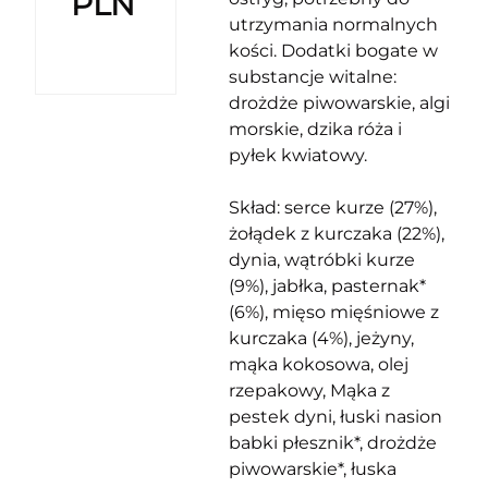
PLN
utrzymania normalnych
kości. Dodatki bogate w
substancje witalne:
drożdże piwowarskie, algi
morskie, dzika róża i
pyłek kwiatowy.
Skład: serce kurze (27%),
żołądek z kurczaka (22%),
dynia, wątróbki kurze
(9%), jabłka, pasternak*
(6%), mięso mięśniowe z
kurczaka (4%), jeżyny,
mąka kokosowa, olej
rzepakowy, Mąka z
pestek dyni, łuski nasion
babki płesznik*, drożdże
piwowarskie*, łuska