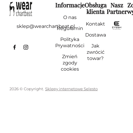
Informacje
Obsługa
Nasz
Z
klienta
Partner
wy
O nas
Kontakt
sklep@wearchartbeat.pl
Regulamin
Dostawa
Polityka
Prywatności
Jak
zwrócić
Zmień
towar?
zgody
cookies
2026 © Copyright.
Sklepy internetowe Selesto