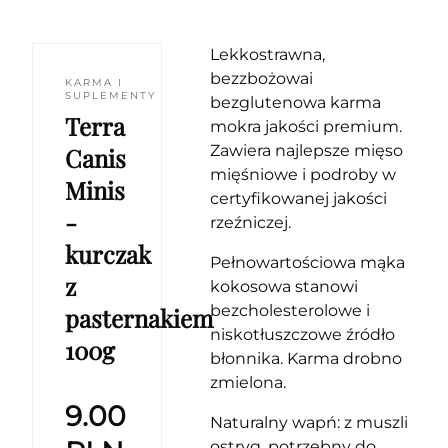
Lekkostrawna,
bezzbożowai
KARMA I
SUPLEMENTY
bezglutenowa karma
Terra
mokra jakości premium.
Zawiera najlepsze mięso
Canis
mięśniowe i podroby w
Minis
certyfikowanej jakości
-
rzeźniczej.
kurczak
Pełnowartościowa mąka
z
kokosowa stanowi
bezcholesterolowe i
pasternakiem
niskotłuszczowe źródło
100g
błonnika. Karma drobno
zmielona.
9.00
Naturalny wapń: z muszli
ostryg, potrzebny do