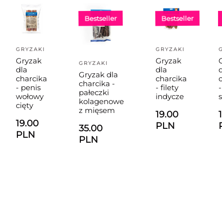
Bestseller
Bestseller
GRYZAKI
GRYZAKI
Gryzak
Gryzak
GRYZAKI
dla
dla
Gryzak dla
charcika
charcika
charcika -
- penis
- filety
-
pałeczki
wołowy
indycze
kolagenowe
cięty
z mięsem
19.00
19.00
PLN
35.00
PLN
PLN