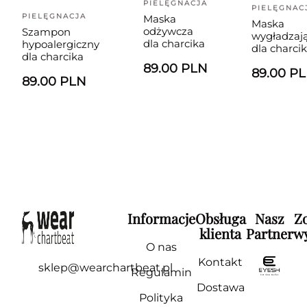
PIELĘGNACJA
PIELĘGNAC
PIELĘGNACJA
Maska
Maska
odżywcza
Szampon
wygładzaj
dla charcika
hypoalergiczny
dla charci
dla charcika
89.00 PLN
89.00 P
89.00 PLN
Informacje
Obsługa
Nasz
Z
klienta
Partner
wy
O nas
Kontakt
sklep@wearchartbeat.pl
Regulamin
Dostawa
Polityka