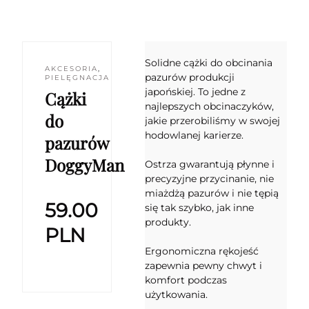
Solidne cążki do obcinania
AKCESORIA
,
pazurów produkcji
PIELĘGNACJA
japońskiej. To jedne z
Cążki
najlepszych obcinaczyków,
do
jakie przerobiliśmy w swojej
hodowlanej karierze.
pazurów
DoggyMan
Ostrza gwarantują płynne i
precyzyjne przycinanie, nie
miażdżą pazurów i nie tępią
59.00
się tak szybko, jak inne
produkty.
PLN
Ergonomiczna rękojeść
zapewnia pewny chwyt i
komfort podczas
użytkowania.