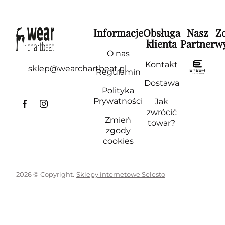
Informacje
Obsługa
Nasz
Z
klienta
Partner
wy
O nas
Kontakt
sklep@wearchartbeat.pl
Regulamin
Dostawa
Polityka
Prywatności
Jak
zwrócić
Zmień
towar?
zgody
cookies
2026 © Copyright.
Sklepy internetowe Selesto