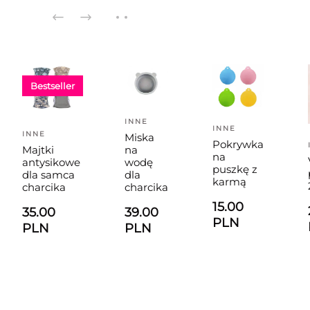
Bestseller
INNE
INNE
INNE
Miska
Pokrywka
Majtki
na
na
antysikowe
wodę
puszkę z
dla samca
dla
karmą
charcika
charcika
15.00
35.00
39.00
PLN
PLN
PLN