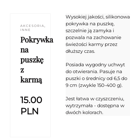
Wysokiej jakości, silikonowa
pokrywka na puszkę,
AKCESORIA
,
szczelnie ją zamyka i
INNE
Pokrywka
pozwala na zachowanie
świeżości karmy przez
na
dłuższy czas.
puszkę
Posiada wygodny uchwyt
z
do otwierania. Pasuje na
karmą
puszki o średnicy od 6,5 do
9 cm (zwykle 150-400 g).
15.00
Jest łatwa w czyszczeniu,
wytrzymała - dostępna w
PLN
dwóch kolorach.