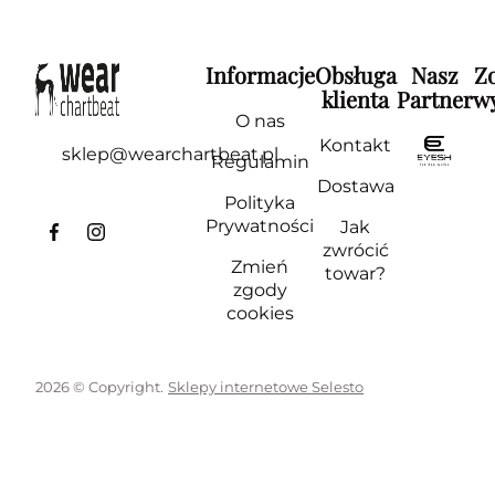
Informacje
Obsługa
Nasz
Z
klienta
Partner
wy
O nas
Kontakt
sklep@wearchartbeat.pl
Regulamin
Dostawa
Polityka
Prywatności
Jak
zwrócić
Zmień
towar?
zgody
cookies
2026 © Copyright.
Sklepy internetowe Selesto