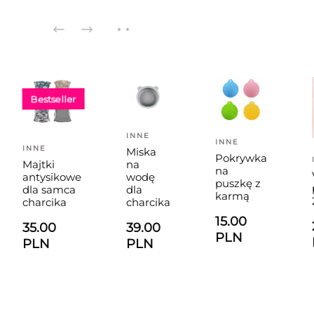
Bestseller
INNE
INNE
INNE
Miska
Pokrywka
Majtki
na
na
antysikowe
wodę
puszkę z
dla samca
dla
karmą
charcika
charcika
15.00
35.00
39.00
PLN
PLN
PLN