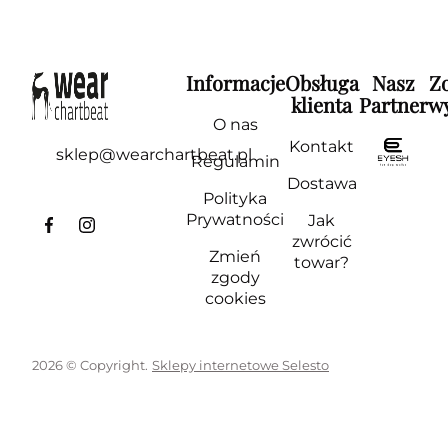
Informacje
Obsługa
Nasz
Z
klienta
Partner
wy
O nas
Kontakt
sklep@wearchartbeat.pl
Regulamin
Dostawa
Polityka
Prywatności
Jak
zwrócić
Zmień
towar?
zgody
cookies
2026 © Copyright.
Sklepy internetowe Selesto