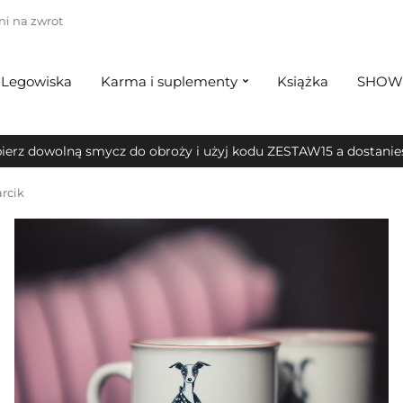
ni na zwrot
Legowiska
Karma i suplementy
Książka
SHOW
ierz dowolną smycz do obroży i użyj kodu ZESTAW15 a dostanies
rcik