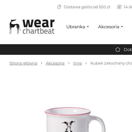
Dostawa gratis od 500 zł
14 d
Ubranka
Akcesoria
Dob
Strona główna
Akcesoria
Inne
Kubek zakochany cha